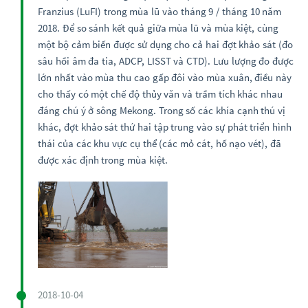
Franzius (LuFI) trong mùa lũ vào tháng 9 / tháng 10 năm
2018. Để so sánh kết quả giữa mùa lũ và mùa kiệt, cùng
một bộ cảm biến được sử dụng cho cả hai đợt khảo sát (đo
sâu hồi âm đa tia, ADCP, LISST và CTD). Lưu lượng đo được
lớn nhất vào mùa thu cao gấp đôi vào mùa xuân, điều này
cho thấy có một chế độ thủy văn và trầm tích khác nhau
đáng chú ý ở sông Mekong. Trong số các khía cạnh thú vị
khác, đợt khảo sát thứ hai tập trung vào sự phát triển hình
thái của các khu vực cụ thể (các mỏ cát, hố nạo vét), đã
được xác định trong mùa kiệt.
2018-10-04