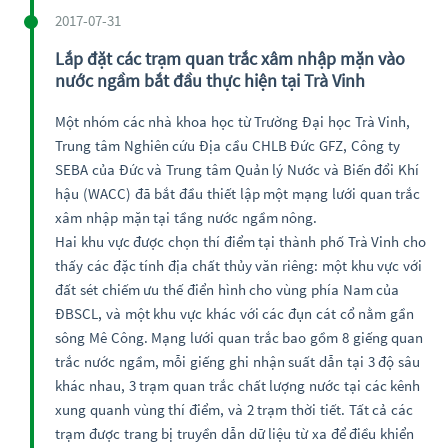
2017-07-31
Lắp đặt các trạm quan trắc xâm nhập mặn vào
nước ngầm bắt đầu thực hiện tại Trà Vinh
Một nhóm các nhà khoa học từ Trường Đại học Trà Vinh,
Trung tâm Nghiên cứu Địa cầu CHLB Đức GFZ, Công ty
SEBA của Đức và Trung tâm Quản lý Nước và Biến đổi Khí
hậu (WACC) đã bắt đầu thiết lập một mạng lưới quan trắc
xâm nhập mặn tại tầng nước ngầm nông.
Hai khu vực được chọn thí điểm tại thành phố Trà Vinh cho
thấy các đặc tính địa chất thủy văn riêng: một khu vực với
đất sét chiếm ưu thế điển hình cho vùng phía Nam của
ĐBSCL, và một khu vực khác với các đụn cát cổ nằm gần
sông Mê Công. Mạng lưới quan trắc bao gồm 8 giếng quan
trắc nước ngầm, mỗi giếng ghi nhận suất dẫn tại 3 độ sâu
khác nhau, 3 trạm quan trắc chất lượng nước tại các kênh
xung quanh vùng thí điểm, và 2 trạm thời tiết. Tất cả các
trạm được trang bị truyền dẫn dữ liệu từ xa để điều khiển