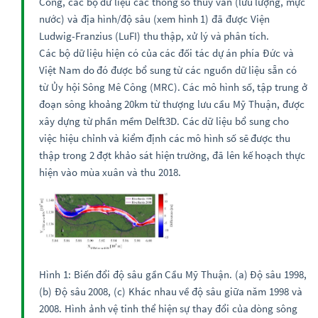
Công, các bộ dữ liệu các thông số thủy văn (lưu lượng, mực
nước) và địa hình/độ sâu (xem hình 1) đã được Viện
Ludwig-Franzius (LuFI) thu thập, xử lý và phân tích.
Các bộ dữ liệu hiện có của các đối tác dự án phía Đức và
Việt Nam do đó được bổ sung từ các nguồn dữ liệu sẵn có
từ Ủy hội Sông Mê Công (MRC). Các mô hình số, tập trung ở
đoạn sông khoảng 20km từ thượng lưu cầu Mỹ Thuận, được
xây dựng từ phần mềm Delft3D. Các dữ liệu bổ sung cho
việc hiệu chỉnh và kiểm định các mô hình số sẽ được thu
thập trong 2 đợt khảo sát hiện trường, đã lên kế hoạch thực
hiện vào mùa xuân và thu 2018.
Hình 1: Biến đổi độ sâu gần Cầu Mỹ Thuận. (a) Độ sâu 1998,
(b) Độ sâu 2008, (c) Khác nhau về độ sâu giữa năm 1998 và
2008. Hình ảnh vệ tinh thể hiện sự thay đổi của dòng sông