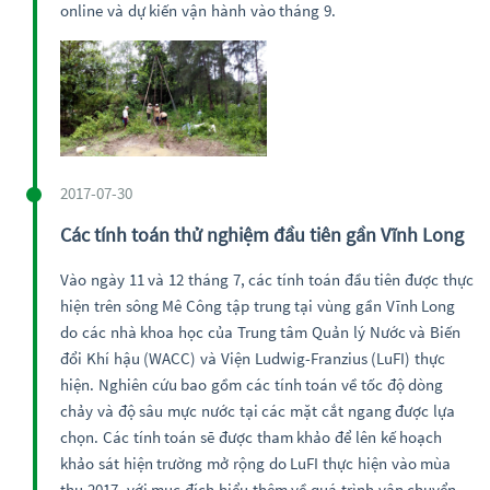
online và dự kiến vận hành vào tháng 9.
2017-07-30
Các tính toán thử nghiệm đầu tiên gần Vĩnh Long
Vào ngày 11 và 12 tháng 7, các tính toán đầu tiên được thực
hiện trên sông Mê Công tập trung tại vùng gần Vĩnh Long
do các nhà khoa học của Trung tâm Quản lý Nước và Biến
đổi Khí hậu (WACC) và Viện Ludwig-Franzius (LuFI) thực
hiện. Nghiên cứu bao gồm các tính toán về tốc độ dòng
chảy và độ sâu mực nước tại các mặt cắt ngang được lựa
chọn. Các tính toán sẽ được tham khảo để lên kế hoạch
khảo sát hiện trường mở rộng do LuFI thực hiện vào mùa
thu 2017, với mục đích hiểu thêm về quá trình vận chuyển