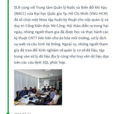
DLR cùng với Trung tâm Quản lý Nước và Biến đổi khí hậu
(WACC) của Đại học Quốc gia Tp. Hồ Chí Minh (VNU-HCM)
đã tổ chức một khóa tập huấn kỹ thuật cho việc quản lý và
duy trì Cổng Kiến thức Mê Công. Hội thảo diễn ra trong hai
ngày, những người tham gia đã được học và thực hành các
kỹ thuật CNTT tiên tiến như ảo hóa môi trường, xử lý dịch
vụ web và cấu hình hệ thống. Ngoài ra, những người tham
gia đã trao đổi kinh nghiệm về quản lý cơ sở dữ liệu, tập
trung vào xử lý dữ liệu địa lý cũng như truy vấn dữ liệu dựa
trên các câu lệnh SQL phức hợp.