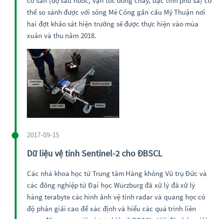
có sẵn (độ sâu nước, vận tốc dòng chảy, đặc tính phù sa) có
thể so sánh được với sông Mê Công gần cầu Mỹ Thuận nơi
hai đợt khảo sát hiện trường sẽ được thực hiện vào mùa
xuân và thu năm 2018.
2017-09-15
Dữ liệu vệ tinh Sentinel-2 cho ĐBSCL
Các nhà khoa học từ Trung tâm Hàng không Vũ trụ Đức và
các đồng nghiệp từ Đại học Würzburg đã xử lý đã xử lý
hàng terabyte các hình ảnh vệ tinh radar và quang học có
độ phân giải cao để xác định và hiểu các quá trình liên