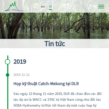
en
vi
Dự án
Tin tức
Participants
Tin tức
Kết quả
Ấn phẩm
2019
Liên kết
2019-11-12
Họp kỹ thuật Catch-Mekong tại DLR
Vào ngày 12 tháng 11 năm 2019, DLR đã chào đón các đối
tác dự án là WACC và STAC từ Việt Nam cũng như đối tác
SEBA Hydrometry từ Đức tới tham dự một cuộc họp kỹ