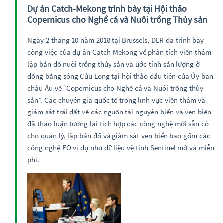
Dự án Catch-Mekong trình bày tại Hội thảo
Copernicus cho Nghề cá và Nuôi trồng Thủy sản
Ngày 2 tháng 10 năm 2018 tại Brussels, DLR đã trình bày
công việc của dự án Catch-Mekong về phân tích viễn thám
lập bản đồ nuôi trồng thủy sản và ước tính sản lượng ở
đồng bằng sông Cửu Long tại hội thảo đầu tiên của Ủy ban
châu Âu về “Copernicus cho Nghề cá và Nuôi trồng thủy
sản”. Các chuyên gia quốc tế trong lĩnh vực viễn thám và
giám sát trái đất về các nguồn tài nguyên biển và ven biển
đã thảo luận tương lai tích hợp các công nghệ mới sẵn có
cho quản lý, lập bản đồ và giám sát ven biển bao gồm các
công nghệ EO ví dụ như dữ liệu vệ tinh Sentinel mở và miễn
phí.