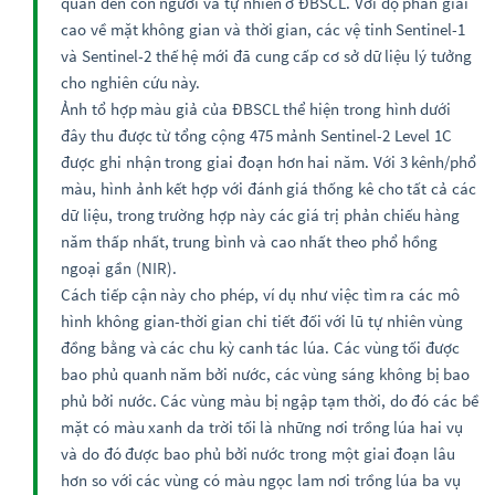
quan đến con người và tự nhiên ở ĐBSCL. Với độ phân giải
cao về mặt không gian và thời gian, các vệ tinh Sentinel-1
và Sentinel-2 thế hệ mới đã cung cấp cơ sở dữ liệu lý tưởng
cho nghiên cứu này.
Ảnh tổ hợp màu giả của ĐBSCL thể hiện trong hình dưới
đây thu được từ tổng cộng 475 mảnh Sentinel-2 Level 1C
được ghi nhận trong giai đoạn hơn hai năm. Với 3 kênh/phổ
màu, hình ảnh kết hợp với đánh giá thống kê cho tất cả các
dữ liệu, trong trường hợp này các giá trị phản chiếu hàng
năm thấp nhất, trung bình và cao nhất theo phổ hồng
ngoại gần (NIR).
Cách tiếp cận này cho phép, ví dụ như việc tìm ra các mô
hình không gian-thời gian chi tiết đối với lũ tự nhiên vùng
đồng bằng và các chu kỳ canh tác lúa. Các vùng tối được
bao phủ quanh năm bởi nước, các vùng sáng không bị bao
phủ bởi nước. Các vùng màu bị ngập tạm thời, do đó các bề
mặt có màu xanh da trời tối là những nơi trồng lúa hai vụ
và do đó được bao phủ bởi nước trong một giai đoạn lâu
hơn so với các vùng có màu ngọc lam nơi trồng lúa ba vụ