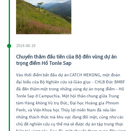
2014-06-18
Chuyến thăm đầu tiên của Bộ đến vùng dự án
trọng điểm Hồ Tonle Sap
Vào thời điểm bắt đầu dự án CATCH MEKONG, một đoàn
đại biểu của Bộ Nghiên cứu và Giáo giục - CHLB Đức BMBF
đã đến thăm một trong những vùng dự án trọng điểm – Hồ
Tonle Sap ở Campuchia. Một hội thảo chung giữa Trung
tâm Hàng không Vũ trụ Đức, Đại học Hoàng gia Phnom
Penh, và Viện Khoa học Thủy lợi miền Nam đã nêu lên
những thách thức mà khu vực đang đối mặt, cũng như các
chủ đề nghiên cứu cụ thể mà sẽ được dự án tập trung thực
hiện tại vùng này. Sau đó, một chuyến tham quan đến vùng