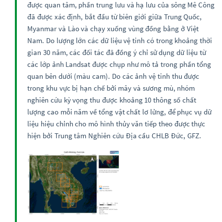
được quan tâm, phần trung lưu và hạ lưu của sông Mê Công
đã được xác định, bắt đầu từ biên giới giữa Trung Quốc,
Myanmar và Lào và chạy xuống vùng đồng bằng ở Việt
Nam. Do lượng lớn các dữ liệu vệ tinh có trong khoảng thời
gian 30 năm, các đối tác đã đồng ý chỉ sử dụng dữ liệu từ
các lớp ảnh Landsat được chụp như mô tả trong phần tổng
quan bên dưới (màu cam). Do các ảnh vệ tinh thu được
trong khu vực bị hạn chế bởi mây và sương mù, nhóm
nghiên cứu kỳ vọng thu được khoảng 10 thông số chất
lượng cao mỗi năm về tổng vật chất lơ lửng, để phục vụ dữ
liệu hiệu chỉnh cho mô hình thủy văn tiếp theo được thực
hiện bởi Trung tâm Nghiên cứu Địa cầu CHLB Đức, GFZ.