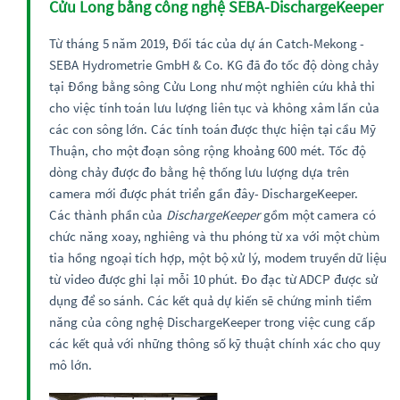
Cửu Long bằng công nghệ SEBA-DischargeKeeper
Từ tháng 5 năm 2019, Đối tác của dự án Catch-Mekong -
SEBA Hydrometrie GmbH & Co. KG đã đo tốc độ dòng chảy
tại Đồng bằng sông Cửu Long như một nghiên cứu khả thi
cho việc tính toán lưu lượng liên tục và không xâm lấn của
các con sông lớn. Các tính toán được thực hiện tại cầu Mỹ
Thuận, cho một đoạn sông rộng khoảng 600 mét. Tốc độ
dòng chảy được đo bằng hệ thống lưu lượng dựa trên
camera mới được phát triển gần đây- DischargeKeeper.
Các thành phần của
DischargeKeeper
gồm một camera có
chức năng xoay, nghiêng và thu phóng từ xa với một chùm
tia hồng ngoại tích hợp, một bộ xử lý, modem truyền dữ liệu
từ video được ghi lại mỗi 10 phút. Đo đạc từ ADCP được sử
dụng để so sánh. Các kết quả dự kiến sẽ chứng minh tiềm
năng của công nghệ DischargeKeeper trong việc cung cấp
các kết quả với những thông số kỹ thuật chính xác cho quy
mô lớn.