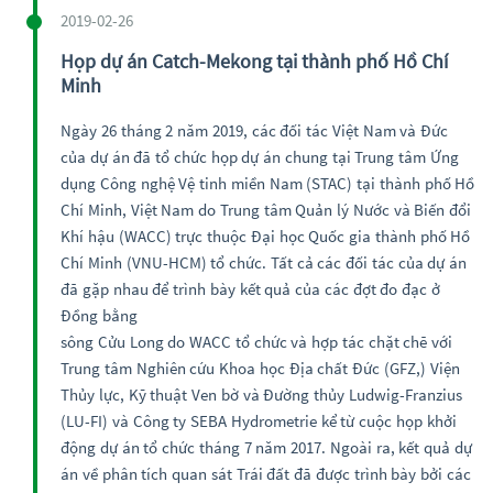
2019-02-26
Họp dự án Catch-Mekong tại thành phố Hồ Chí
Minh
Ngày 26 tháng 2 năm 2019, các đối tác Việt Nam và Đức
của dự án đã tổ chức họp dự án chung tại Trung tâm Ứng
dụng Công nghệ Vệ tinh miền Nam (STAC) tại thành phố Hồ
Chí Minh, Việt Nam do Trung tâm Quản lý Nước và Biến đổi
Khí hậu (WACC) trực thuộc Đại học Quốc gia thành phố Hồ
Chí Minh (VNU-HCM) tổ chức. Tất cả các đối tác của dự án
đã gặp nhau để trình bày kết quả của các đợt đo đạc ở
Đồng bằng
sông Cửu Long do WACC tổ chức và hợp tác chặt chẽ với
Trung tâm Nghiên cứu Khoa học Địa chất Đức (GFZ,) Viện
Thủy lực, Kỹ thuật Ven bờ và Đường thủy Ludwig-Franzius
(LU-FI) và Công ty SEBA Hydrometrie kể từ cuộc họp khởi
động dự án tổ chức tháng 7 năm 2017. Ngoài ra, kết quả dự
án về phân tích quan sát Trái đất đã được trình bày bởi các