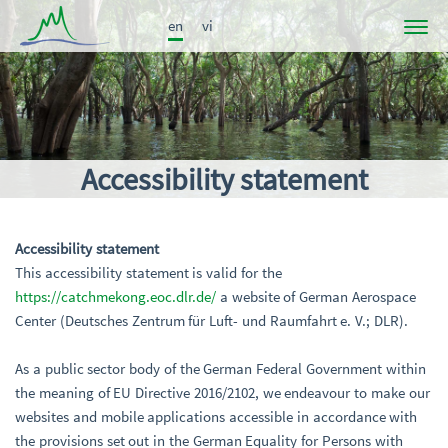
en
vi
Project
News
Participants
Accessibility statement
Results
Publications
Accessibility statement
Links
This accessibility statement is valid for the
https://catchmekong.eoc.dlr.de/
a website of German Aerospace
Center (Deutsches Zentrum für Luft- und Raumfahrt e. V.; DLR).
As a public sector body of the German Federal Government within
the meaning of EU Directive 2016/2102, we endeavour to make our
websites and mobile applications accessible in accordance with
the provisions set out in the German Equality for Persons with